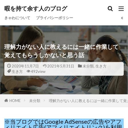
暇を持て余す人のブログ
きゃわについて
プライバシーポリシー
理解力がない人に教えるには一緒に作業して
覚えてもらうしかないと思う話
2020年11月7日
2021年5月31日
未分類
,
生き方
生き方
492view
HOME
未分類
理解力がない人に教えるには一緒に作業して覚
※当ブログではGoogle AdSenseの広告やアフ
ィリエイト広告(アフィリエイトリンク)を利用