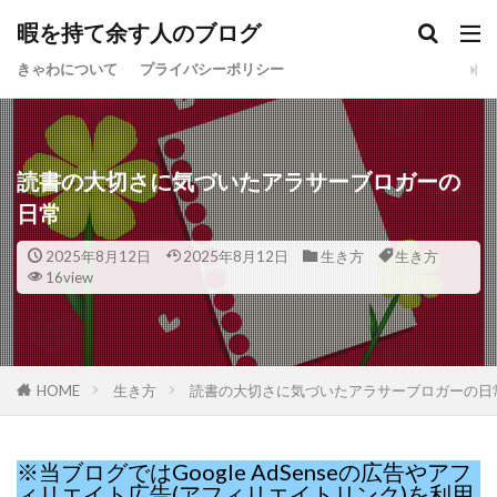
暇を持て余す人のブログ
きゃわについて
プライバシーポリシー
読書の大切さに気づいたアラサーブロガーの
日常
2025年8月12日
2025年8月12日
生き方
生き方
16view
HOME
生き方
読書の大切さに気づいたアラサーブロガーの日
※当ブログではGoogle AdSenseの広告やアフ
ィリエイト広告(アフィリエイトリンク)を利用