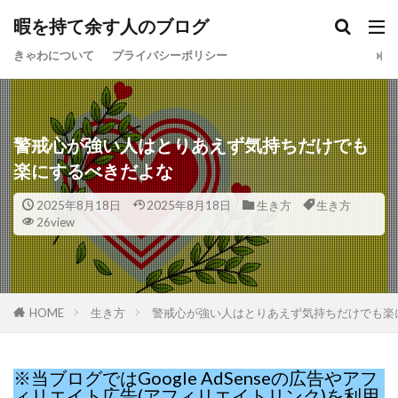
暇を持て余す人のブログ
きゃわについて
プライバシーポリシー
警戒心が強い人はとりあえず気持ちだけでも
楽にするべきだよな
2025年8月18日
2025年8月18日
生き方
生き方
26view
HOME
生き方
警戒心が強い人はとりあえず気持ちだけでも楽
※当ブログではGoogle AdSenseの広告やアフ
ィリエイト広告(アフィリエイトリンク)を利用