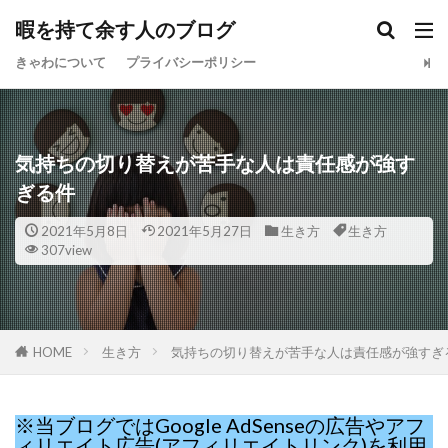
暇を持て余す人のブログ
きゃわについて
プライバシーポリシー
気持ちの切り替えが苦手な人は責任感が強す
ぎる件
2021年5月8日
2021年5月27日
生き方
生き方
307view
HOME
生き方
気持ちの切り替えが苦手な人は責任感が強すぎ
※当ブログではGoogle AdSenseの広告やアフ
ィリエイト広告(アフィリエイトリンク)を利用