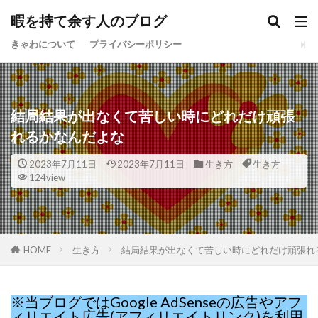
暇を持て余す人のブログ
きゃわについて
プライバシーポリシー
結局結果が出なくて苦しい時にどれだけ頑張
れるかなんだよな
2023年7月11日
2023年7月11日
生き方
生き方
124view
HOME
生き方
結局結果が出なくて苦しい時にどれだけ頑張れ
※当ブログではGoogle AdSenseの広告やアフ
ィリエイト広告(アフィリエイトリンク)を利用