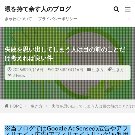
暇を持て余す人のブログ
きゃわについて
プライバシーポリシー
失敗を思い出してしまう人は目の前のことだ
け考えれば良い件
2025年10月16日
2025年10月16日
生き方
生き方
34view
HOME
生き方
失敗を思い出してしまう人は目の前のことだけ
※当ブログではGoogle AdSenseの広告やアフ
ィリエイト広告(アフィリエイトリンク)を利用