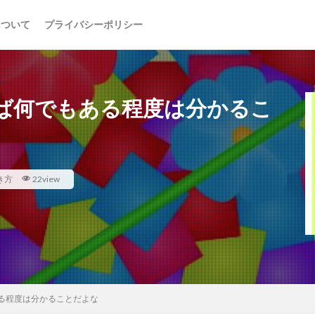
について
プライバシーポリシー
ば何でもある程度は分かるこ
き方
22view
る程度は分かることだよな