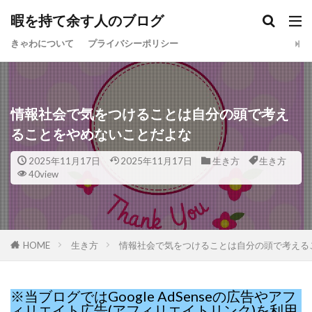
暇を持て余す人のブログ
きゃわについて
プライバシーポリシー
情報社会で気をつけることは自分の頭で考え
ることをやめないことだよな
2025年11月17日
2025年11月17日
生き方
生き方
40view
HOME
生き方
情報社会で気をつけることは自分の頭で考える
※当ブログではGoogle AdSenseの広告やアフ
ィリエイト広告(アフィリエイトリンク)を利用