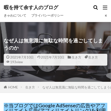
暇を持て余す人のブログ
きゃわについて
プライバシーポリシー
なぜ人は無意識に無駄な時間を過ごしてしま
うのか
2021年7月10日
2021年7月10日
生き方
生き方
193view
HOME
生き方
なぜ人は無意識に無駄な時間を過ごしてしまう
※当ブログではGoogle AdSenseの広告やアフ
ィリエイト広告(アフィリエイトリンク)を利用