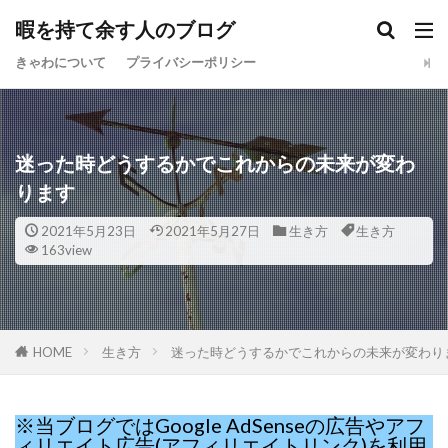
暇を持て余す人のブログ
きゃわについて
プライバシーポリシー
迷った時どうするかでこれからの未来が変わ
ります
2021年5月23日
2021年5月27日
生き方
生き方
163view
HOME
生き方
迷った時どうするかでこれからの未来が変わり
※当ブログではGoogle AdSenseの広告やアフ
ィリエイト広告(アフィリエイトリンク)を利用