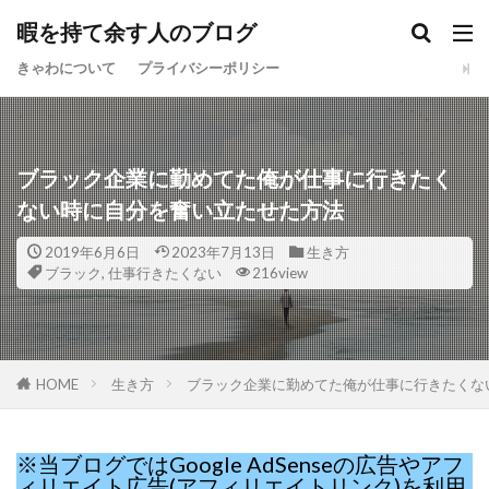
暇を持て余す人のブログ
きゃわについて
プライバシーポリシー
ブラック企業に勤めてた俺が仕事に行きたく
ない時に自分を奮い立たせた方法
2019年6月6日
2023年7月13日
生き方
ブラック
,
仕事行きたくない
216view
HOME
生き方
ブラック企業に勤めてた俺が仕事に行きたくな
※当ブログではGoogle AdSenseの広告やアフ
ィリエイト広告(アフィリエイトリンク)を利用