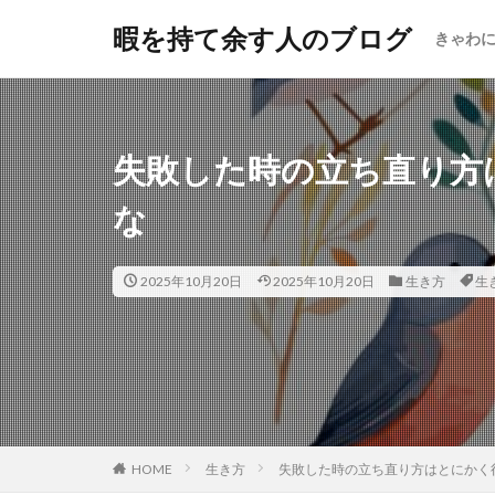
暇を持て余す人のブログ
きゃわ
失敗した時の立ち直り方
な
2025年10月20日
2025年10月20日
生き方
生
HOME
生き方
失敗した時の立ち直り方はとにかく