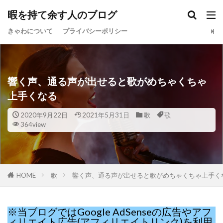
暇を持て余す人のブログ
きゃわについて
プライバシーポリシー
響く声、通る声が出せると歌がめちゃくちゃ
上手くなる
2020年9月22日
2021年5月31日
歌
歌
364view
HOME
歌
響く声、通る声が出せると歌がめちゃくちゃ上手く
※当ブログではGoogle AdSenseの広告やアフ
ィリエイト広告(アフィリエイトリンク)を利用