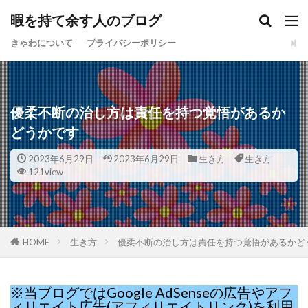
暇を持て余す人のブログ
きゃわについて
プライバシーポリシー
優柔不断の治し方は責任を持つ覚悟があるか
どうかです
2023年6月29日
2023年6月29日
生き方
生き方
121view
HOME
生き方
優柔不断の治し方は責任を持つ覚悟があるかど
※当ブログではGoogle AdSenseの広告やアフ
ィリエイト広告(アフィリエイトリンク)を利用