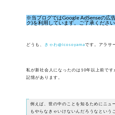
※当ブログではGoogle AdSens
ク)を利用しています。ご了承くださ
どうも、
きゃわ@icosoyama
です。アラサ
私が新社会人になったのは10年以上前で
記憶があります。
例えば、世の中のことを知るためにニュ
もやらなきゃいけないんだろうなという