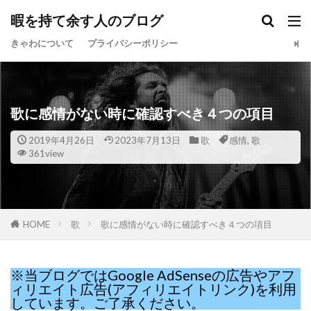
暇を持て余す人のブログ
きゃわについて
プライバシーポリシー
歌に感情がない時に確認すべき４つの項目
2019年4月26日
2023年7月13日
歌
感情
,
歌
361view
HOME
歌
歌に感情がない時に確認すべき４つの項目
※当ブログではGoogle AdSenseの広告やアフ
ィリエイト広告(アフィリエイトリンク)を利用
しています。ご了承ください。