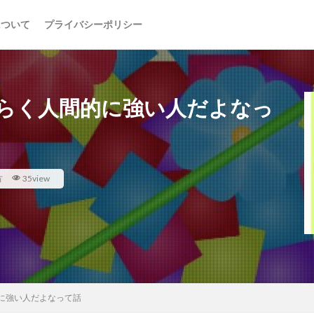
について
プライバシーポリシー
らく人間的に強い人だよなっ
方
35view
に強い人だよなって話