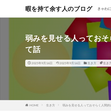
暇を持て余す人のブログ
きゃわ
弱みを見せる人っておそ
て話
2025年9月16日
2025年9月16日
生き方
生き
HOME
生き方
弱みを見せる人っておそらく人間的