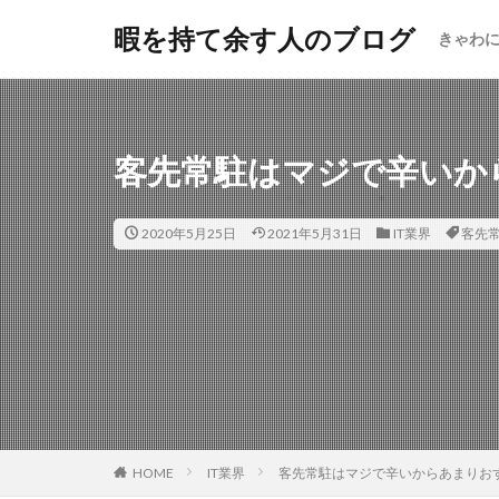
暇を持て余す人のブログ
きゃわ
客先常駐はマジで辛いか
2020年5月25日
2021年5月31日
IT業界
客先
HOME
IT業界
客先常駐はマジで辛いからあまりお