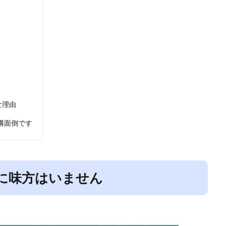
な理由
構面倒です
に味方はいません