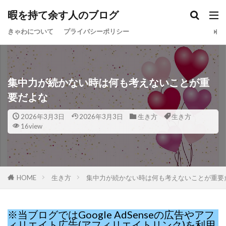
暇を持て余す人のブログ
きゃわについて
プライバシーポリシー
集中力が続かない時は何も考えないことが重
要だよな
2026年3月3日
2026年3月3日
生き方
生き方
16view
HOME
生き方
集中力が続かない時は何も考えないことが重要
※当ブログではGoogle AdSenseの広告やアフ
ィリエイト広告(アフィリエイトリンク)を利用