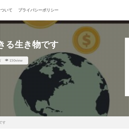
について
プライバシーポリシー
きる生き物です
方
150view
です