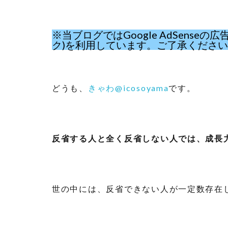
※当ブログではGoogle AdSens
ク)を利用しています。ご了承くださ
どうも、
きゃわ@icosoyama
です。
反省する人と全く反省しない人では、成長
世の中には、反省できない人が一定数存在