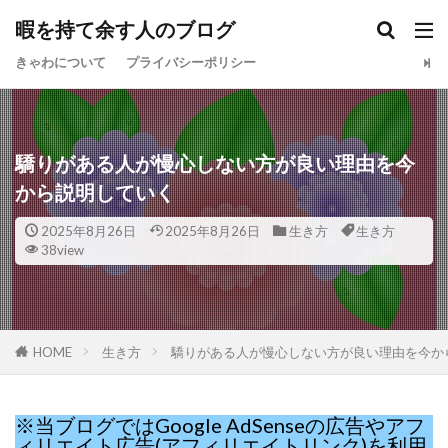
暇を持て余す人のブログ
きゃわについて
プライバシーポリシー
驕りがある人が慢心しない方が良い理由を今
から説明していく
2025年8月26日
2025年8月26日
生き方
生き方
38view
HOME
生き方
驕りがある人が慢心しない方が良い理由を今か
※当ブログではGoogle AdSenseの広告やアフ
ィリエイト広告(アフィリエイトリンク)を利用