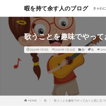
暇を持て余す人のブログ
きゃわ
歌うことを趣味でやって
2019年7月9日
2023年7月13日
歌
歌
291
HOME
歌
歌うことを趣味でやっておくと役に立つ