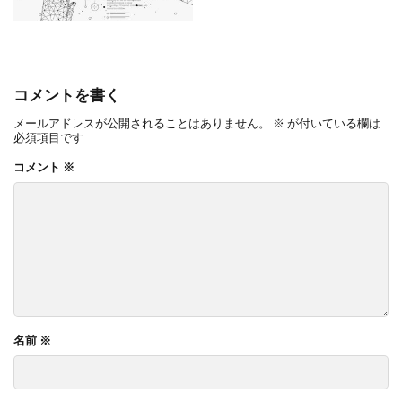
コメントを書く
メールアドレスが公開されることはありません。
※
が付いている欄は
必須項目です
コメント
※
名前
※