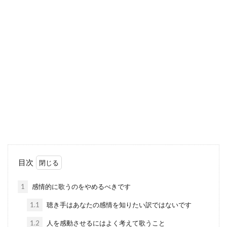
目次
1
感情的に歌うのをやめるべきです
1.1
聴き手はあなたの感情を知りたい訳ではないです
1.2
人を感動させるにはよく考えて歌うこと