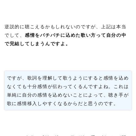
逆説的に聴こえるかもしれないのですが、上記は本当
でして、
感情をバチバチに込めた歌い方って自分の中
で完結してしまうんですよ。
ですが、歌詞を理解して歌うようにすると感情を込め
なくても十分感情が伝わってくるんですよね。これは
単純に自分の感情を込めないことによって、聴き手が
歌に感情移入しやすくなるからだと思うのです。