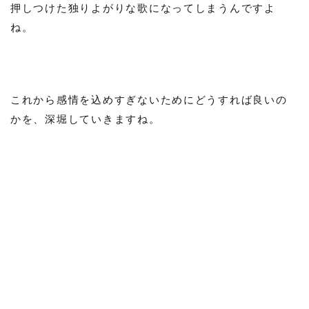
押しつけた独りよがりな歌になってしまうんですよ
ね。
これから感情を込めすぎないためにどうすれば良いの
かを、深堀していきますね。