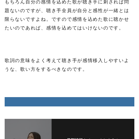
もちろん自分の感情を込めた歌が聴き手に刺されば問
題ないのですが、聴き手全員が自分と感性が一緒とは
限らないですよね。ですので感情を込めた歌に聴かせ
たいのであれば、感情を込めてはいけないのです。
歌詞の意味をよく考えて聴き手が感情移入しやすいよ
うな、歌い方をするべきなのです。