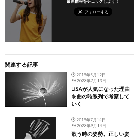
最新情報をチェックしよう！
関連する記事
2019年5月12日
2023年7月13日
LiSAが人気になった理由
を曲の時系列で考察して
いく
2019年7月14日
2023年9月14日
歌う時の姿勢。正しい姿