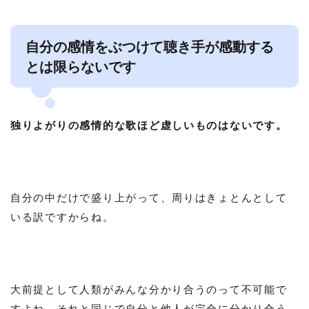
自分の感情をぶつけて聴き手が感動する
とは限らないです
独りよがりの感情的な歌ほど虚しいものはないです。
自分の中だけで盛り上がって、周りはきょとんとして
いる訳ですからね。
大前提として人類がみんな分かり合うのって不可能で
すよね。それと同じで自分と他人が完全に分かり合う