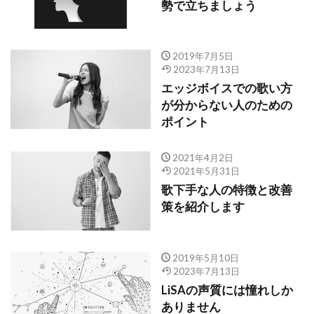
勢で立ちましょう
2019年7月5日
2023年7月13日
エッジボイスでの歌い方
が分からない人のための
ポイント
2021年4月2日
2021年5月31日
歌下手な人の特徴と改善
策を紹介します
2019年5月10日
2023年7月13日
LiSAの声質には憧れしか
ありません