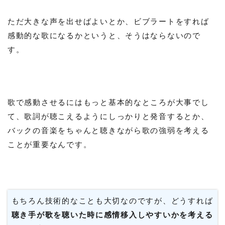
ただ大きな声を出せばよいとか、ビブラートをすれば
感動的な歌になるかというと、そうはならないので
す。
歌で感動させるにはもっと基本的なところが大事でし
て、歌詞が聴こえるようにしっかりと発音するとか、
バックの音楽をちゃんと聴きながら歌の強弱を考える
ことが重要なんです。
もちろん技術的なことも大切なのですが、どうすれば
聴き手が歌を聴いた時に感情移入しやすいかを考える