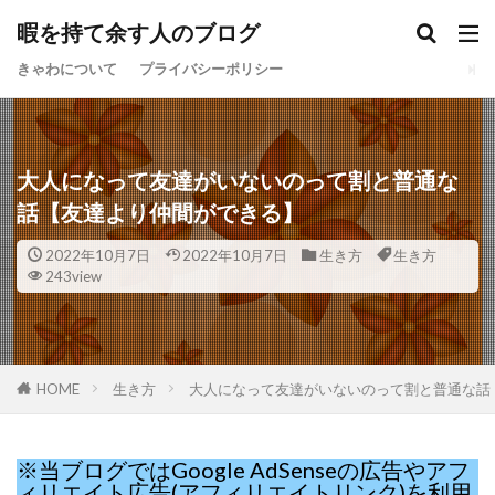
暇を持て余す人のブログ
きゃわについて
プライバシーポリシー
大人になって友達がいないのって割と普通な
話【友達より仲間ができる】
2022年10月7日
2022年10月7日
生き方
生き方
243view
HOME
生き方
大人になって友達がいないのって割と普通な話
※当ブログではGoogle AdSenseの広告やアフ
ィリエイト広告(アフィリエイトリンク)を利用