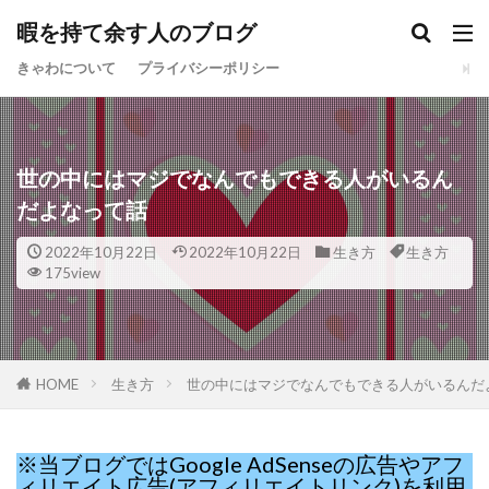
暇を持て余す人のブログ
きゃわについて
プライバシーポリシー
世の中にはマジでなんでもできる人がいるん
だよなって話
2022年10月22日
2022年10月22日
生き方
生き方
175view
HOME
生き方
世の中にはマジでなんでもできる人がいるんだ
※当ブログではGoogle AdSenseの広告やアフ
ィリエイト広告(アフィリエイトリンク)を利用