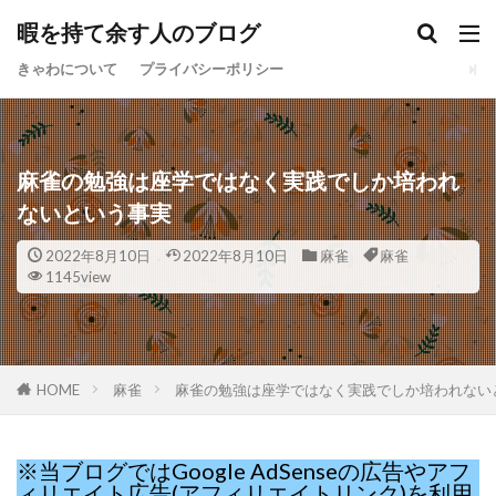
暇を持て余す人のブログ
きゃわについて
プライバシーポリシー
麻雀の勉強は座学ではなく実践でしか培われ
ないという事実
2022年8月10日
2022年8月10日
麻雀
麻雀
1145view
HOME
麻雀
麻雀の勉強は座学ではなく実践でしか培われない
※当ブログではGoogle AdSenseの広告やアフ
ィリエイト広告(アフィリエイトリンク)を利用