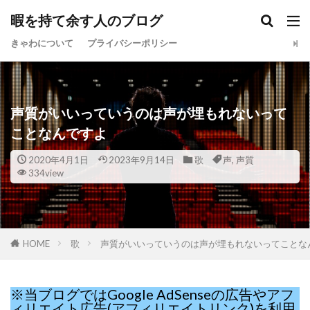
暇を持て余す人のブログ
きゃわについて
プライバシーポリシー
声質がいいっていうのは声が埋もれないって
ことなんですよ
2020年4月1日
2023年9月14日
歌
声
,
声質
334view
HOME
歌
声質がいいっていうのは声が埋もれないってことな
※当ブログではGoogle AdSenseの広告やアフ
ィリエイト広告(アフィリエイトリンク)を利用