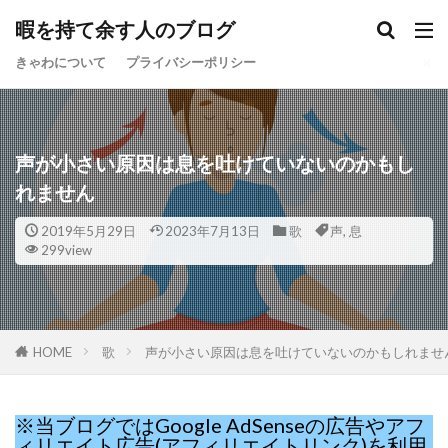
暇を持て余す人のブログ
きゃわについて
プライバシーポリシー
声が小さい原因は息を吐けていないのかもし
れません
2019年5月29日
2023年7月13日
歌
声
,
息
299view
HOME
歌
声が小さい原因は息を吐けていないのかもしれませ
※当ブログではGoogle AdSenseの広告やアフ
ィリエイト広告(アフィリエイトリンク)を利用