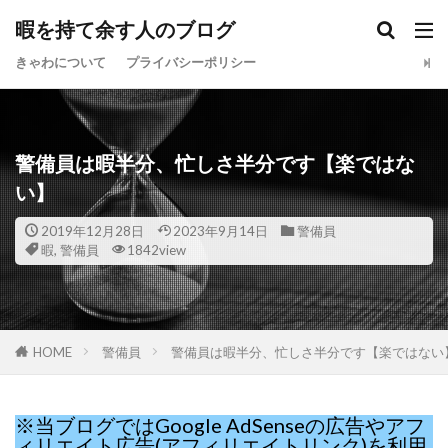
暇を持て余す人のブログ
きゃわについて
プライバシーポリシー
警備員は暇半分、忙しさ半分です【楽ではな
い】
2019年12月28日
2023年9月14日
警備員
暇
,
警備員
1842view
HOME
警備員
警備員は暇半分、忙しさ半分です【楽ではない
※当ブログではGoogle AdSenseの広告やアフ
ィリエイト広告(アフィリエイトリンク)を利用