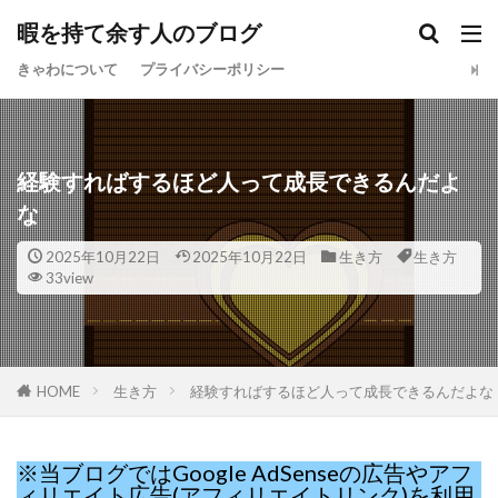
暇を持て余す人のブログ
きゃわについて
プライバシーポリシー
経験すればするほど人って成長できるんだよ
な
2025年10月22日
2025年10月22日
生き方
生き方
33view
HOME
生き方
経験すればするほど人って成長できるんだよな
※当ブログではGoogle AdSenseの広告やアフ
ィリエイト広告(アフィリエイトリンク)を利用