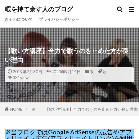
暇を持て余す人のブログ
きゃわについて
プライバシーポリシー
【歌い方講座】全力で歌うのを止めた方が良
い理由
2019年7月30日
2023年9月14日
歌
歌
381view
HOME
歌
【歌い方講座】全力で歌うのを止めた方が良い理由
※当ブログではGoogle AdSenseの広告やアフ
ィリエイト広告(アフィリエイトリンク)を利用