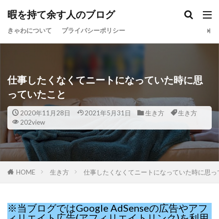
暇を持て余す人のブログ
きゃわについて
プライバシーポリシー
仕事したくなくてニートになっていた時に思
っていたこと
2020年11月28日
2021年5月31日
生き方
生き方
202view
HOME
生き方
仕事したくなくてニートになっていた時に思っ
※当ブログではGoogle AdSenseの広告やアフ
ィリエイト広告(アフィリエイトリンク)を利用