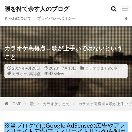
暇を持て余す人のブログ
きゃわについて
プライバシーポリシー
カラオケ高得点＝歌が上手いではないという
こと
2019年4月20日
2023年7月13日
カラオケまとめ
,
歌
カラオケ
,
高得点
486view
HOME
歌
カラオケまとめ
カラオケ高得点＝歌が上手いで
※当ブログではGoogle AdSenseの広告やアフ
ィリエイト広告(アフィリエイトリンク)を利用