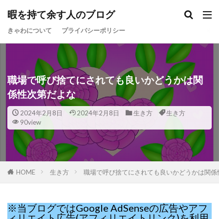
暇を持て余す人のブログ
きゃわについて
プライバシーポリシー
職場で呼び捨てにされても良いかどうかは関
係性次第だよな
2024年2月8日
2024年2月8日
生き方
生き方
90view
HOME
生き方
職場で呼び捨てにされても良いかどうかは関係
※当ブログではGoogle AdSenseの広告やアフ
ィリエイト広告(アフィリエイトリンク)を利用