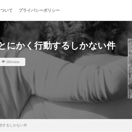
について
プライバシーポリシー
とにかく行動するしかない件
185view
動するしかない件