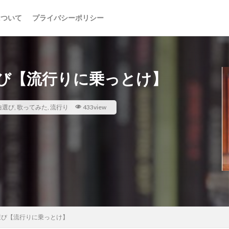
について
プライバシーポリシー
び【流行りに乗っとけ】
曲選び
,
歌ってみた
,
流行り
433view
選び【流行りに乗っとけ】