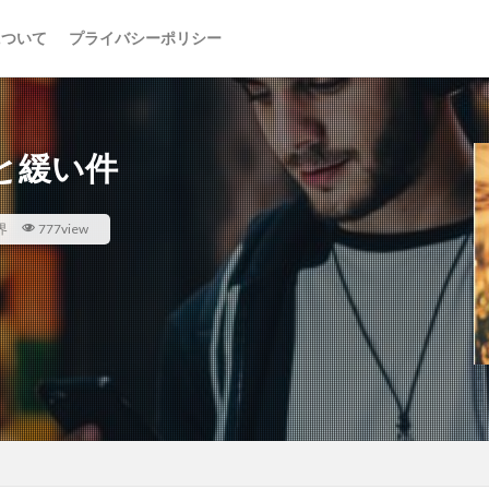
について
プライバシーポリシー
と緩い件
界
777view